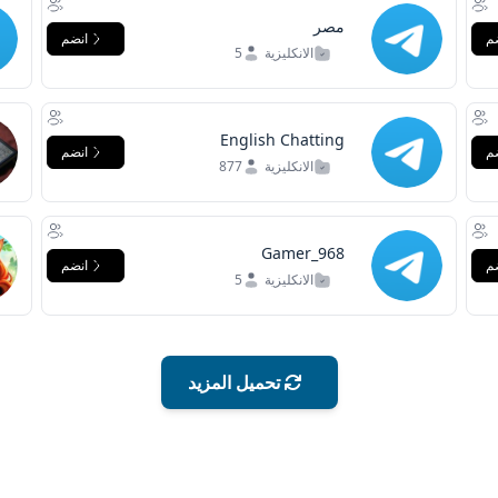
مصر
م
انضم
الانكليزية
5
English Chatting
م
انضم
الانكليزية
877
Gamer_968
م
انضم
الانكليزية
5
تحميل المزيد