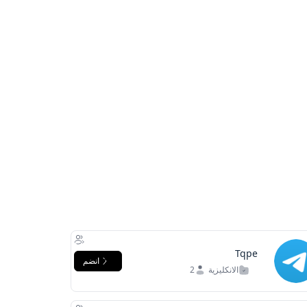
Tqpe
انضم
الانكليزية
2