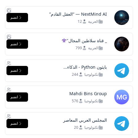
NextMind AI — “العقل القادم”
انضم
العربية
12
_ قناة سلاطين المجال"
انضم
العربية
799
بايثون Python - الذكاء...
انضم
تكنولوجيا
244
Mahdi Bins Group
انضم
تكنولوجيا
576
المجلس العربي المعاصر
انضم
تكنولوجيا
20