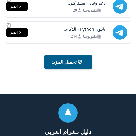
دعم وتبادل مشتركين...
انضم
تكنولوجيا
20
بايثون Python - الذكاء...
انضم
تكنولوجيا
244
تحميل المزيد
دليل تلغرام العربي