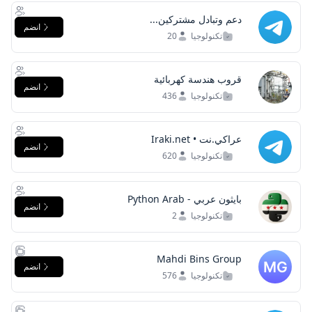
دعم وتبادل مشتركين...
انضم
تكنولوجيا
20
قروب هندسة كهربائية
انضم
تكنولوجيا
436
عراكي.نت • Iraki.net
انضم
تكنولوجيا
620
بايثون عربي - Python Arab
انضم
تكنولوجيا
2
Mahdi Bins Group
انضم
تكنولوجيا
576