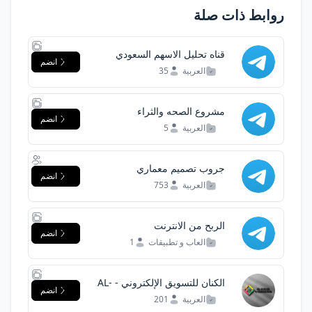
روابط ذات صلة
قناه تحليل الاسهم السعودي
انضم
العربية
35
مشروع الصحه والثراء
انضم
العربية
5
جروب تصميم معماري
انضم
ومخططات
العربية
753
الربح من الانترنت
انضم
العاب و تطبيقات
1
الكنان للتسويق الإلكتروني - AL-
انضم
Kinan E-Marketing
العربية
201