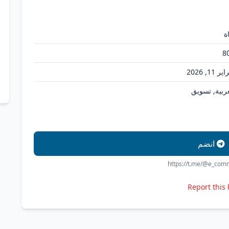
ة
8
ر 11, 2026
عربية, تسويق
انضم
https://t.me/@e_com
Report this 