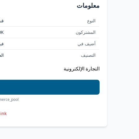
معلومات
النوع
قنا
المشتركون
0K
أضيف في
فبراي
التصنيف
ال
التجارة الإلكترونية
merce_pool
link