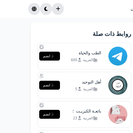
روابط ذات صلة
الطب والحياة
انضم
العربية
600
أهل التوحيد
انضم
العربية
5
بائعـة الكبريـت ️ ؛
انضم
العربية
23