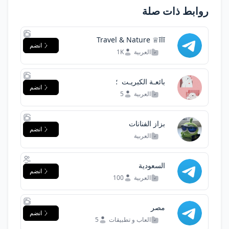
روابط ذات صلة
Travel & Nature ♕īlī
انضم
العربية
1K
بائعـة الكبريـت ️ ؛
انضم
العربية
5
بزاز الفنانات
انضم
العربية
السعودية
انضم
العربية
100
مصر
انضم
العاب و تطبيقات
5