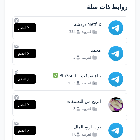
روابط ذات صلة
Netflix دردشة
انضم
العربية
334
محمد
انضم
العربية
5
بتاع سوفت _ Bta3soft
انضم
العربية
1.5K
الربح من التطبيقات
انضم
العربية
3
بوت لربح المال
انضم
العربية
1K