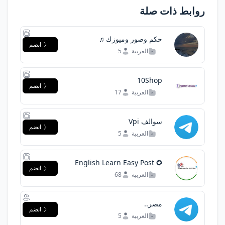
روابط ذات صلة
حكم وصور وميوزك♬
انضم
العربية
5
10Shop
انضم
العربية
17
سوالف Vpi
انضم
العربية
5
✪ English Learn Easy Post
انضم
& Videos
العربية
68
مصر..
انضم
العربية
5