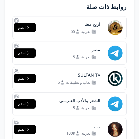
روابط ذات صلة
اربح معنا
انضم
العربية
55
مصر
انضم
العربية
5
SULTAN TV
انضم
العاب و تطبيقات
5
الشعر والأدب العـربــي
انضم
العربية
5
. . .
انضم
العربية
100K