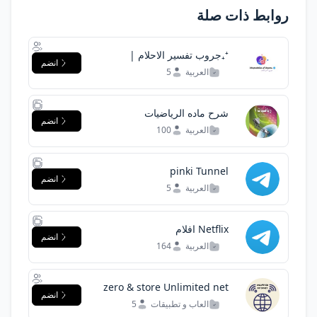
روابط ذات صلة
⁺₊جروب تفسير الاحلام |
انضم
Interpretation of dreams⁺₊
العربية
5
شرح ماده الرياضيات
انضم
العربية
100
pinki Tunnel
انضم
العربية
5
Netflix افلام
انضم
العربية
164
zero & store Unlimited net
انضم
العاب و تطبيقات
5