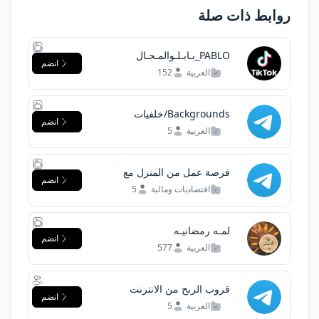
روابط ذات صلة
PABLO_بـابـلـوالمـجـال
انضم
العربية
152
Backgrounds/خلفيات
انضم
العربية
5
فرصة عمل من المنزل مع
انضم
شركة عالمية
اقتصاديات ومالية
5
لمـه رمضانيـه
انضم
العربية
577
قروب الربح من الانترنت
انضم
العربية
5