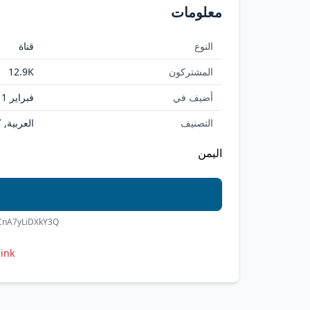
معلومات
النوع
قناة
المشتركون
12.9K
أضيف في
فبراير 11, 2026
التصنيف
العربية,
اليمن
2CnA7yLiDXkY3Q
link