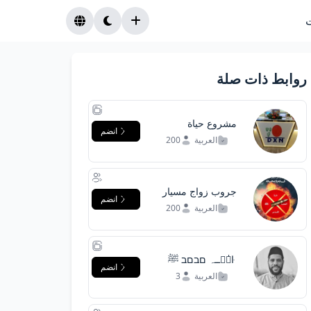
روابط ذات صلة
مشروع حياة
انضم
العربية
200
جروب زواج مسيار
انضم
اليمن
العربية
200
ۛ ּا̍مۘــہ םבםב ﷺ
انضم
العربية
3