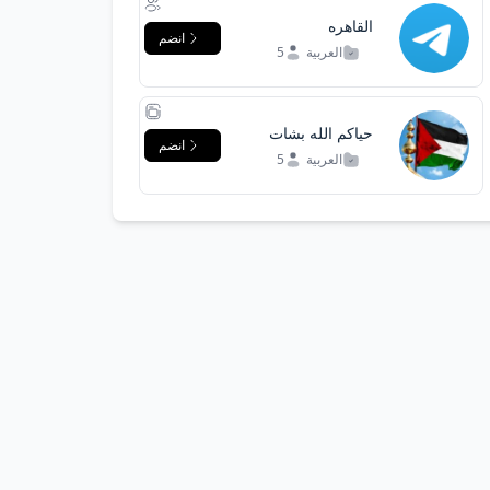
القاهره
انضم
العربية
5
حياكم الله بشات
انضم
فلسطيني الحبيبة
العربية
5