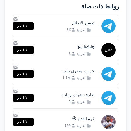
روابط ذات صلة
تفسير الاحلام
انضم
العربية
5K
๖اڪتئابَ๖
انضم
العربية
8
جروب مصري بنات
انضم
العربية
1.1M
تعارف شباب وبنات
انضم
العربية
5
كرة القدم
انضم
العربية
199