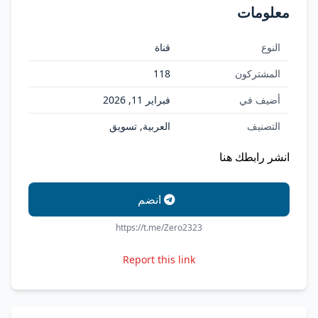
معلومات
النوع
قناة
المشتركون
118
أضيف في
فبراير 11, 2026
التصنيف
العربية, تسويق
انشر رابطك هنا
انضم
https://t.me/Zero2323
Report this link