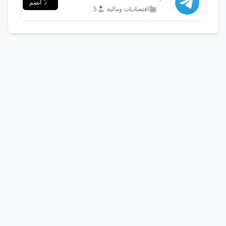
انضم
اقتصاديات ومالية
5