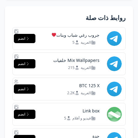
روابط ذات صلة
جروب رغي شباب وبنات
انضم
العربية
5
Mix Wallpapers خلفيات
انضم
مــــــــتنوعة
العربية
215
BTC 125 X
انضم
العربية
2.2K
Link box
انضم
فيديو و أفلام
5
جدة