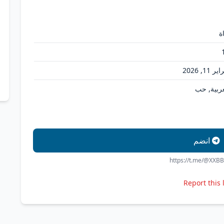
ة
ر 11, 2026
عربية, حب
انضم
https://t.me/@XXB
Report this 