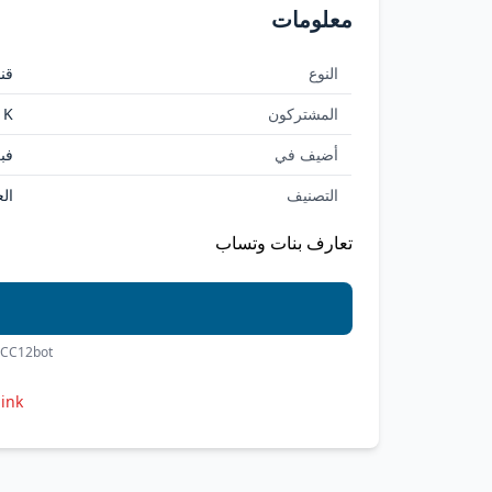
معلومات
النوع
قنا
المشتركون
1K
أضيف في
فبراي
التصنيف
ال
تعارف بنات وتساب
BCC12bot
link