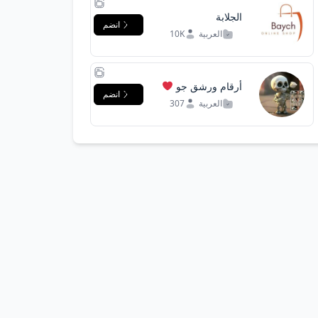
الجلابة
انضم
المغربية(رجال)
العربية
10K
أرقام ورشق جو
انضم
العربية
307