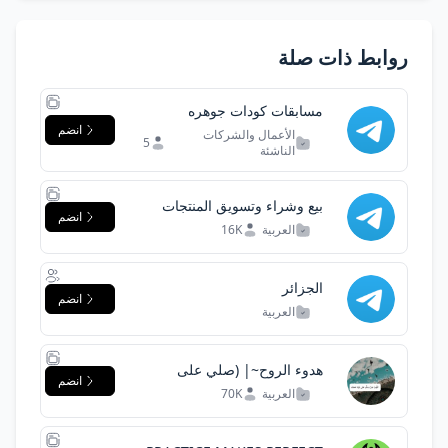
روابط ذات صلة
مسابقات كودات جوهره
انضم
الأعمال والشركات
5
الناشئة
بيع وشراء وتسويق المنتجات
انضم
العربية
16K
الجزائر
انضم
العربية
هدوء الروح~| (صلي على
انضم
النبي)♥️
العربية
70K