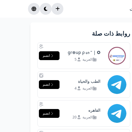
روابط ذات صلة
✪ gr⊕up ρ ᔕ " |
انضم
꧁༒☬
العربية
5
الطب والحياة
انضم
العربية
4
القاهره
انضم
العربية
20