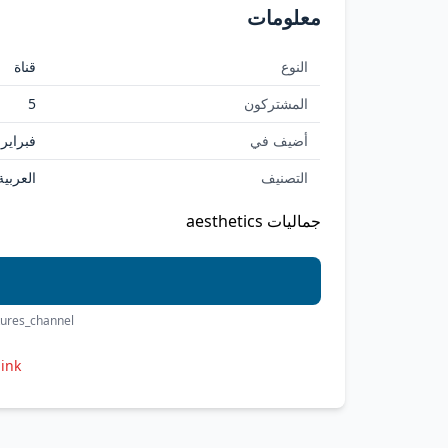
معلومات
النوع
قناة
المشتركون
5
أضيف في
فبراير 11, 026
التصنيف
العربية
جماليات aesthetics
tures_channel
link