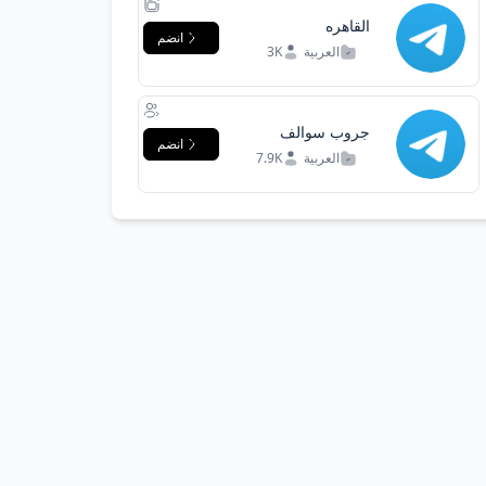
القاهره
انضم
العربية
3K
جروب سوالف
انضم
يمانيه
العربية
7.9K