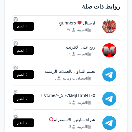
روابط ذات صلة
آرسنال
gunners
انضم
العربية
50
ربح على الانترنت
انضم
العربية
5
تعليم التداول بالعملات الرقمية
انضم
اقتصاديات ومالية
5
https://t.me/+_5jF7kMjlTtmNTE0
انضم
العربية
5
شراء متابعين الانستقرام
انضم
العربية
3