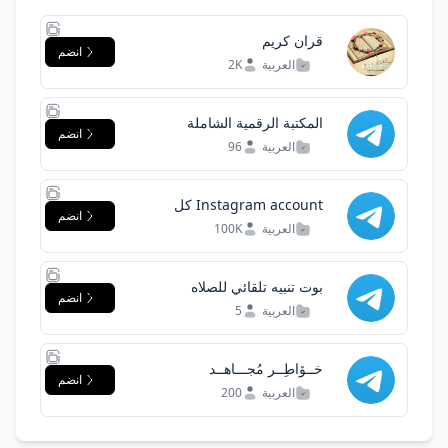
قران كريم
انضم
العربية
2K
المكتبة الرقمية الشاملة
انضم
العربية
96
Instagram account كل
انضم
مايخص الانستقرام
العربية
100K
بوت تنبيه تلقائي للصلاه
انضم
العربية
5
خــۆاطِــر مُجـــاهــد
انضم
العربية
200