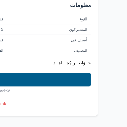
معلومات
النوع
قنا
المشتركون
5
أضيف في
فبراي
التصنيف
الع
خــۆاطِــر مُجـــاهــد
hareb98
link