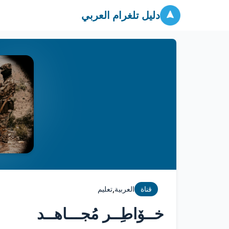
دليل تلغرام العربي
,
قناة
العربية
تعليم
خــۆاطِــر مُجـــاهــد