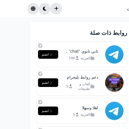
روابط ذات صلة
ثاني ثانوي "chat" .
انضم
العربية
10K
دعم روابط تليجرام
انضم
العاب و
5
تطبيقات
اهلا وسهلا
انضم
العربية
5