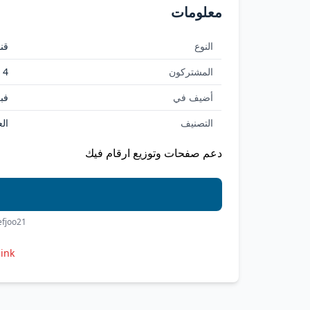
معلومات
النوع
قنا
المشتركون
4
أضيف في
فبراي
التصنيف
الع
دعم صفحات وتوزيع ارقام فيك
efjoo21
link