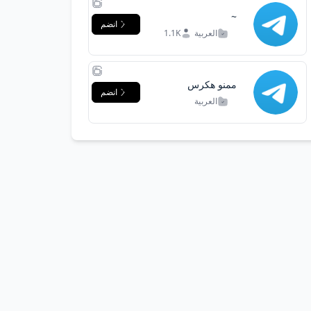
~
انضم
العربية
1.1K
ممنو هكرس
انضم
المجموع والسب
العربية
والشتم والرسال
المحتويات الجنسيه
ولااحديهكر
المجموعه سواء كان
هكر اخلاقي