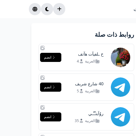
روابط ذات صلة
خ ـلفيآت هآتف
انضم
روعه
العربية
4
40 شارع شريف
انضم
تقاطع شارع راغب
العربية
5
بحلوان
روُآيتـٌـٌٌـي
انضم
العربية
35