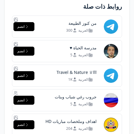
روابط ذات صلة
من كنوز الطبيعة
انضم
العربية
300
مدرسة الحياة ♥️
انضم
العربية
5
Travel & Nature ♕īlī
انضم
العربية
1K
جروب رغي شباب وبنات
انضم
العربية
5
اهداف وملخصات مباريات HD
انضم
العربية
204