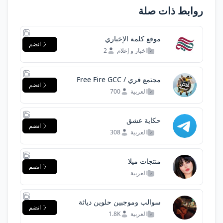
روابط ذات صلة
موقع كلمة الإخباري
انضم
اخبار و إعلام
2
مجتمع فري / Free Fire GCC
انضم
Community فایر دول الخليج
العربية
700
العربي
حكاية عشق
انضم
العربية
308
منتجات ميلا
انضم
العربية
سوالب وموجبين حلوين دياثة
انضم
سوريا لبنان العراق نيج
العربية
1.8K