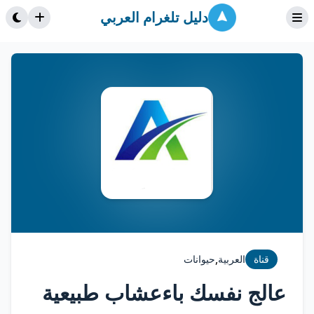
دليل تلغرام العربي
,
قناة
العربية
حيوانات
عالج نفسك باءعشاب طبيعية