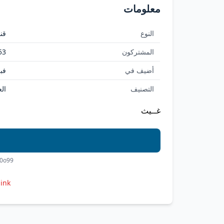
معلومات
النوع
قنا
المشتركون
53
أضيف في
فبراي
التصنيف
الع
غــيث
_0o99
link