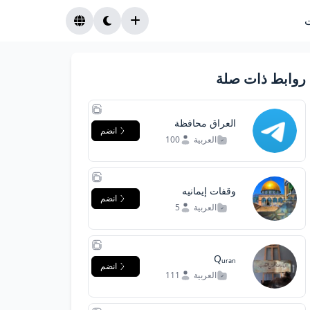
روابط ذات صلة
العراق محافظة
انضم
البصرة جنوب
العربية
100
العراق
وقفات إيمانيه
انضم
العربية
5
Qᵤᵣₐₙ
انضم
العربية
111