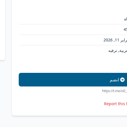
ة
4
ر 11, 2026
ربية, ترفيه
انضم
https://t.me/o0
Report this 