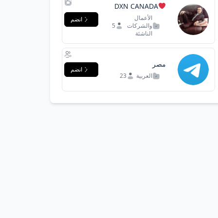
DXN CANADA
الأعمال
انضم
والشركات
5
الناشئة
مصر
انضم
العربية
23