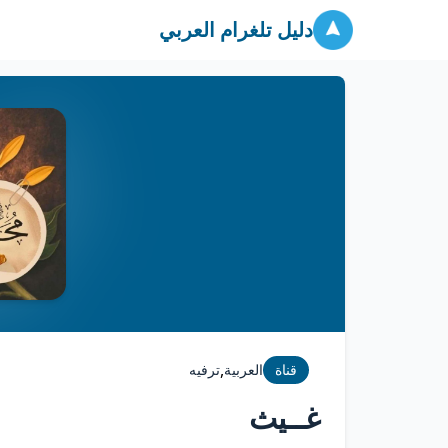
دليل تلغرام العربي
,
قناة
العربية
ترفيه
غــيث