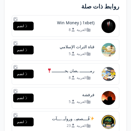
روابط ذات صلة
(Win Money ) 1xbet
انضم
العربية
8
قناة التراث الإسلامي
انضم
العربية
5
رمـــــــــ ـضان يجـــــــــــ
انضم
ــعنا
العربية
8
فرفشة
انضم
العربية
5
قُــــصصِے وروآيـﮯـــآت
انضم
العربية
23