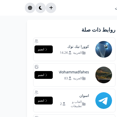
روابط ذات صلة
كوورا تيك توك
انضم
العربية
14.2K
Mohammadfahes|
انضم
محمد فحص
العربية
83
اسوان
انضم
العاب و
2
تطبيقات