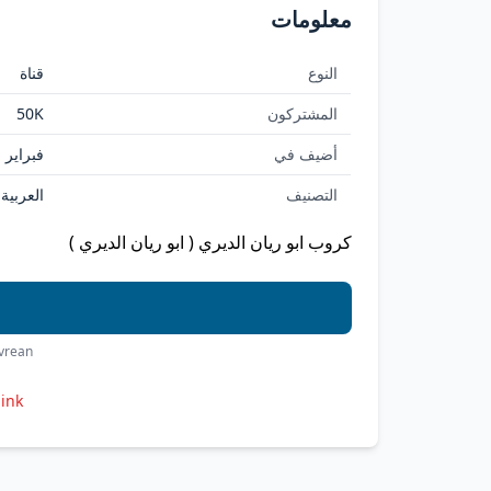
معلومات
النوع
قناة
المشتركون
50K
أضيف في
فبراير 11, 2026
التصنيف
العربية
كروب ابو ريان الديري ( ابو ريان الديري )
ovrean
link