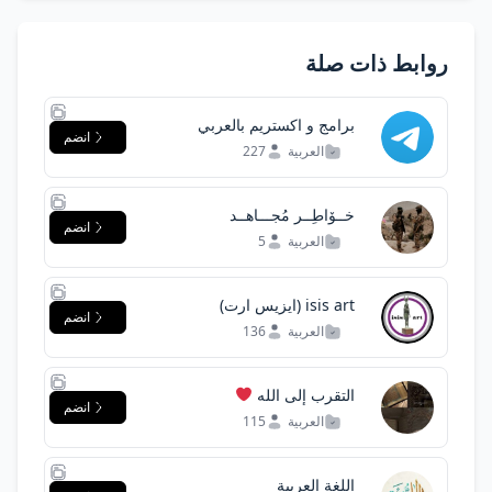
روابط ذات صلة
برامج و اكستريم بالعربي
انضم
العربية
227
خــۆاطِــر مُجـــاهــد
انضم
العربية
5
isis art (ايزيس ارت)
انضم
العربية
136
التقرب إلى الله
انضم
العربية
115
اللغة العربية