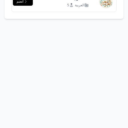
انضم
العربية
5