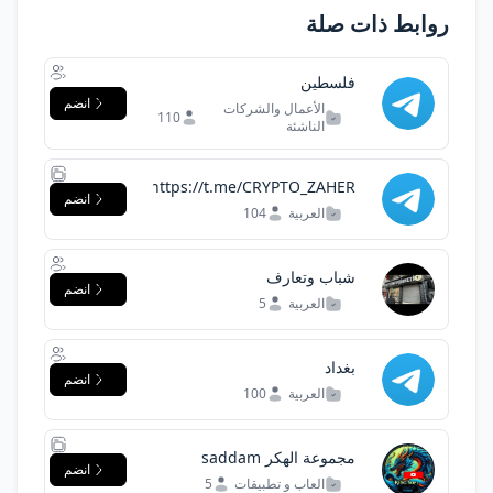
روابط ذات صلة
فلسطين
انضم
الأعمال والشركات
110
الناشئة
https://t.me/CRYPTO_ZAHER
انضم
العربية
104
شباب وتعارف
انضم
العربية
5
بغداد
انضم
العربية
100
مجموعة الهكر saddam
انضم
aselwy
العاب و تطبيقات
5