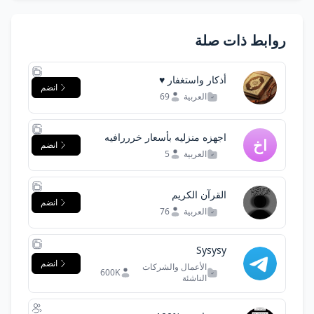
روابط ذات صلة
أذكار واستغفار ♥️
انضم
العربية
69
اجهزه منزليه بأسعار خرررافيه
انضم
العربية
5
القرآن الكريم
انضم
العربية
76
Sysysy
انضم
الأعمال والشركات
600K
الناشئة