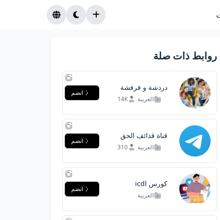
روابط ذات صلة
دردشة و فرفشة
انضم
بلحياة لمقرمش
العربية
14K
قناة قذائف الحق
انضم
العربية
310
كورس icdl
انضم
العربية