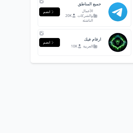
جميع المناطق
الأعمال
انضم
والشركات
20K
الناشئة
ارقام فيك
انضم
العربية
10K