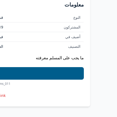
معلومات
النوع
قنا
المشتركون
19
أضيف في
فبراي
التصنيف
الع
ما يجب على المسلم معرفته
ims_011
link