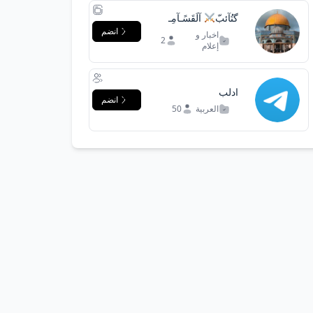
گتُآئبّ
آلَقَسًـآمِـ
انضم
اخبار و
2
إعلام
ادلب
انضم
العربية
50