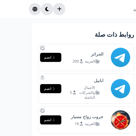
روابط ذات صلة
الجزائر
انضم
العربية
200
ابابيل
الأعمال
انضم
والشركات
5
الناشئة
جروب زواج مسيار
انضم
اليمن
العربية
1K