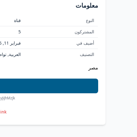
معلومات
النوع
قناة
المشتركون
5
أضيف في
فبراير 11, 2026
التصنيف
العربية, تو
مصر
yJiJhMzJk
link