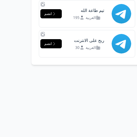
تيم طاعة الله
انضم
تجمعنا™️
العربية
195
ربح على الانترنت
انضم
العربية
30