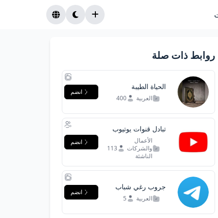
روابط ذات صلة
الحياة الطيبة
انضم
العربية
400
تبادل قنوات يوتيوب
الأعمال
انضم
والشركات
113
الناشئة
جروب رغي شباب
انضم
وبنات
العربية
5