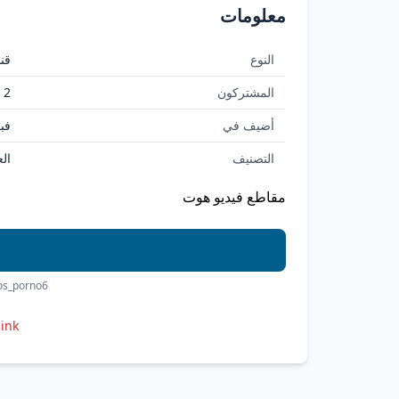
معلومات
النوع
قنا
المشتركون
2
أضيف في
فبراي
التصنيف
ال
مقاطع فيديو هوت
eos_porno6
link