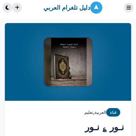
دليل تلغرام العربي
,
قناة
العربية
تعليم
نـور ؏ نـور