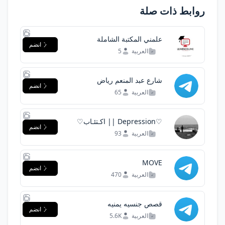
روابط ذات صلة
علمني المكتبة الشاملة
انضم
العربية
5
شارع عبد المنعم رياض
انضم
العربية
65
♡Depression || اكـتئـاب♡
انضم
العربية
93
MOVE
انضم
العربية
470
قصص جنسيه يمنيه
انضم
العربية
5.6K