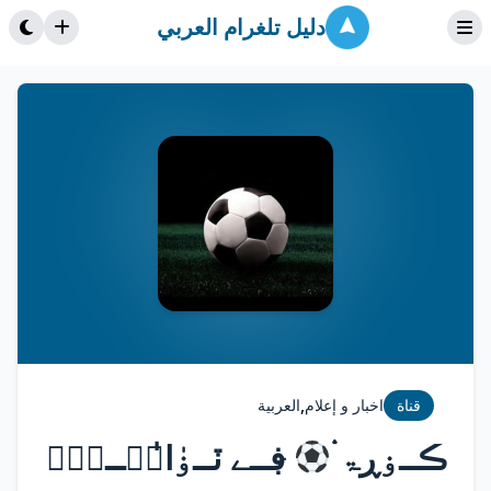
دليل تلغرام العربي
,
قناة
اخبار و إعلام
العربية
ڪــۏڕۃ ۛ
ּڣــﮯ ٽــۏٰا̍نۨــۑْۧ