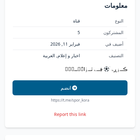
معلومات
النوع
قناة
المشتركون
5
أضيف في
فبراير 11, 2026
التصنيف
اخبار و إعلام, العربية
ڪــۏڕۃ ۛ
ּڣــﮯ ٽــۏٰا̍نۨــۑْۧ
انضم
https://t.me/spor_kora
Report this link