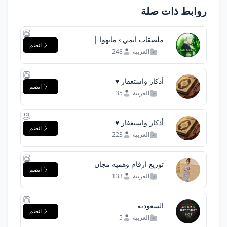
روابط ذات صلة
ملصقات انمي › مانهوا |
انضم
Anime Stickers › Manhwa
العربية
248
أذكار واستغفار ♥️
انضم
العربية
35
أذكار واستغفار ♥️
انضم
العربية
223
توزيع ارقام وهميه مجان
انضم
العربية
133
السعودية
انضم
العربية
5