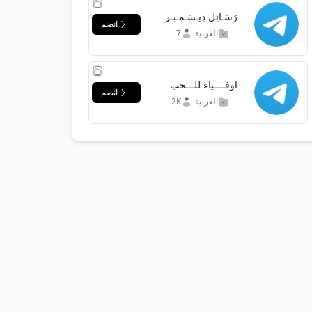
رَسَـائِل دِيـسَـمـبـر
انضم
..>
العربية
7
اوفــــياء للـــحب
انضم
العربية
2K