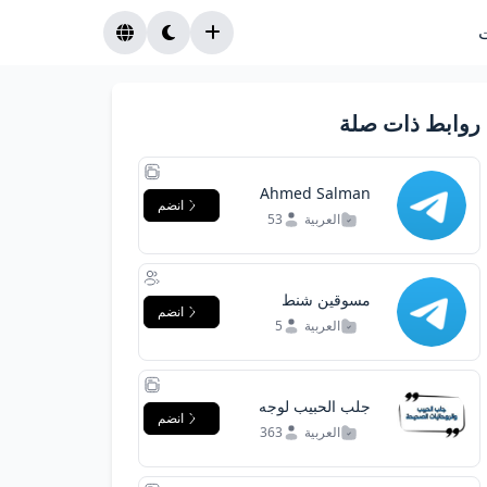
روابط ذات صلة
Ahmed Salman
انضم
Areda
العربية
53
مسوقين شنط
انضم
رجالى و حريمي
العربية
5
جلب الحبيب لوجه
انضم
الله
العربية
363