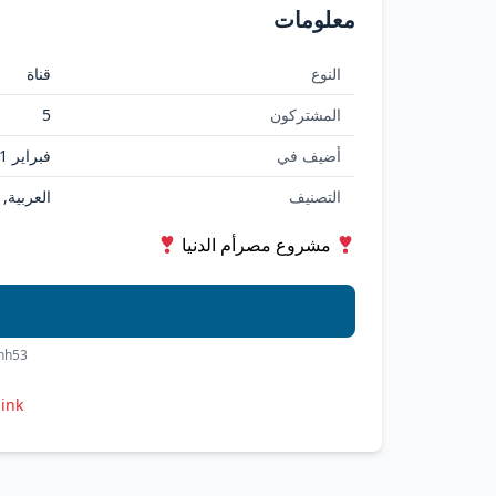
معلومات
النوع
قناة
المشتركون
5
أضيف في
فبراير 11, 2026
التصنيف
العربية,
مشروع مصرأم الدنيا
hhh53
link