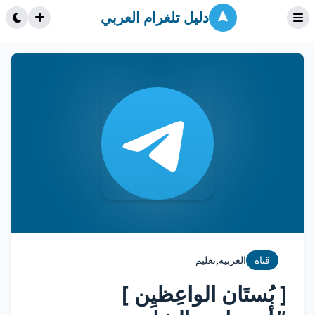
دليل تلغرام العربي
,
قناة
العربية
تعليم
[ بُستَان الواعِظيِن ]