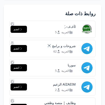
روابط ذات صلة
اﺂﺣَـﺣَـ۾. َِ ️
انضم
العربية
5
شروحات و برامج
انضم
العربية
62
سوريا
انضم
العربية
5
AlZAEIM الزعيم
انضم
العربية
2
وظايف | منصة وظفني