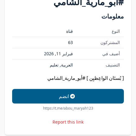
#أبو_مارية_الشامي
معلومات
النوع
قناة
المشتركون
63
أضيف في
فبراير 11, 2026
التصنيف
العربية, تعليم
[ بُستَان الواعِظيِن ] #أبو_مارية_الشامي
انضم
https://t.me/abou_maryah123
Report this link