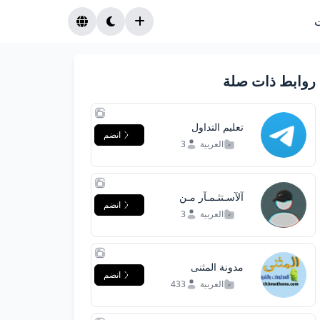
روابط ذات صلة
تعليم التداول
انضم
العربية
3
آلآسـتثـمـآر مـن
انضم
آلآنترنت
العربية
3
مدونة المثنى
انضم
العربية
433