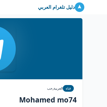
دليل تلغرام العربي
,
قناة
العربية
حب
Mohamed mo74