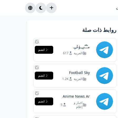
روابط ذات صلة
مـْـْْـْنـِِـِـوُعٌـِـِِـ
انضم
العربية
617
Football Sky
انضم
العربية
1.2K
Anime News Ar
انضم
اخبار و
5
إعلام