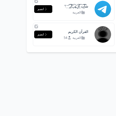
ش̯͡آ̯͡ت̯͡ آ̯͡ݪ̯͡م̯͡ہ̯͡آ̯͡ب̯͡ہ̯͡ ⚚
انضم
العربية
القرآن الكريم
انضم
العربية
54