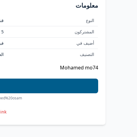
معلومات
النوع
قنا
المشتركون
5
أضيف في
فبراي
التصنيف
ال
Mohamed mo74
amed%20osam
link