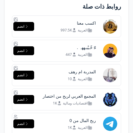
روابط ذات صلة
اكسب معنا
انضم
العربية
997.5K
♯̶ خّـيْبـههہ .
انضم
العربية
447
المدربة ام رهف
انضم
العربية
10
المجمع العربي لربح من اختصار
انضم
الروابط
اقتصاديات ومالية
1K
ربح المال من 0
انضم
العربية
1K