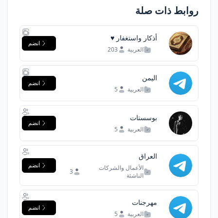
روابط ذات صلة
أذكار واستغفار ♥️
انضم
العربية
203
اليمن
انضم
العربية
5
بوسستات
انضم
العربية
5
العراق
انضم
الأعمال والشركات
3
الناشئة
مهرجنات
انضم
العربية
5