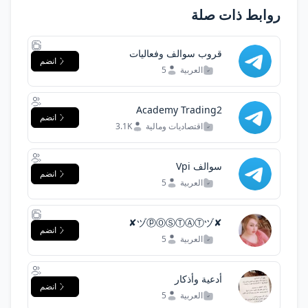
روابط ذات صلة
قروب سوالف وفعاليات
انضم
العربية
5
Academy Trading2
انضم
اقتصاديات ومالية
3.1K
سوالف Vpi
انضم
العربية
5
✘ヅⓟⓄⓈⓉⒶⓉヅ✘
انضم
العربية
5
أدعية وأذكار
انضم
العربية
5