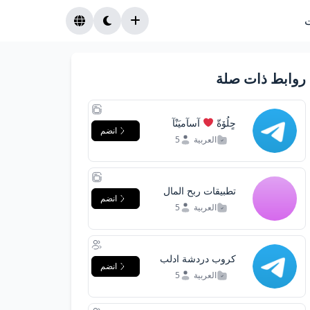
روابط ذات صلة
حٍلُۆةّ
‍ آسآميَنْآ
انضم
العربية
5
تطبيقات ربح المال
انضم
من الانترنت
العربية
5
للمغاربة بدون رأس
مال
كروب دردشة ادلب
انضم
العربية
5