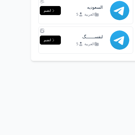
السعوديه
انضم
العربية
5
لنفســـــــگ
انضم
العربية
5