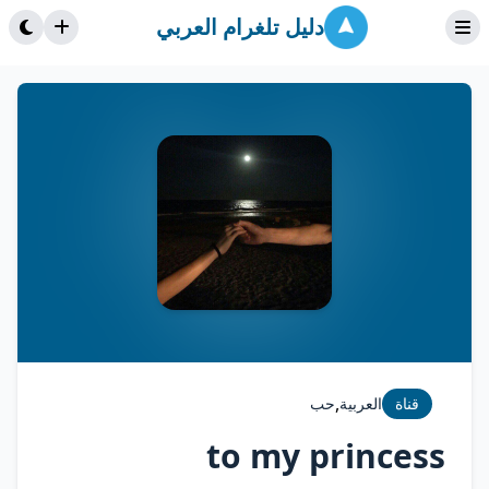
دليل تلغرام العربي
,
قناة
العربية
حب
to my princess