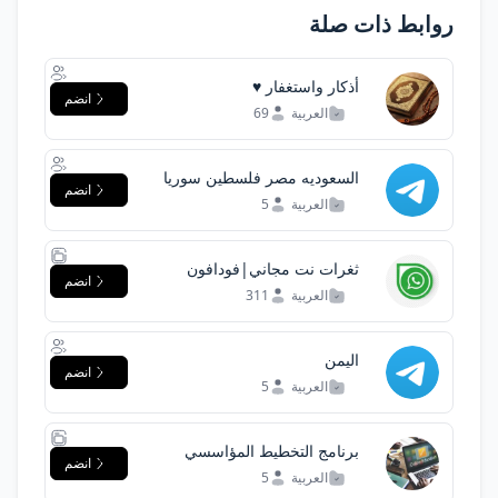
روابط ذات صلة
أذكار واستغفار ♥️
انضم
العربية
69
السعوديه مصر فلسطين سوريا
انضم
بغداد دمشق المغرب
العربية
5
ثغرات نت مجاني|فودافون
انضم
vodafone|اتصالات etisalat|
العربية
311
وي we|اورنج Orange|
اليمن
انضم
العربية
5
برنامج التخطيط المؤاسسي
انضم
العربية
5