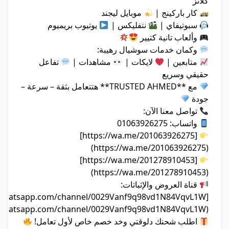
كلانز
كار باركينج |
موبايل ليجند
سبوتيفاي |
نتفليكس |
يوتيوب بريميوم
وألعاب تانية كتيير
وكمان خدمات سوشيال رهيبة:
متابعين |
لايكات |
مشاهدات |
تفاعل
حقيقي وسريع
مع **TRUSTED AHMED** هتتعامل بثقة – سرعة –
جودة
تواصل معنا الآن:
واتساب: 01063926275
[https://wa.me/201063926275]
(https://wa.me/201063926275)
[https://wa.me/201278910453]
(https://wa.me/201278910453)
قناة العروض والإثباتات:
(https://whatsapp.com/channel/0029Vanf9q98vd1N84VqvL1W)
اطلب شحنك دلوقتي وخد خصم خاص لأول تعامل!