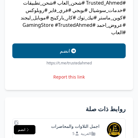
#Trusted_Ahmed #شحن_العاب #شحن_تطبيقات
#خدمات_سوشيال #بوبجي #فري_فاير #روبلوكس
#كوين_ماستر #تيك_توك #كار_باركينج #موبايل_ليجند
#عروض_احمد #GamingStore #TrustedAhmed
#العاب
انضم
https://t.me/trustedahmed
Report this link
روابط ذات صلة
اجمل التلاوات والمحاضرات
انضم
العربية
5