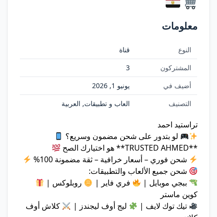
معلومات
النوع
قناة
المشتركون
3
أضيف في
يونيو 1, 2026
التصنيف
العاب و تطبيقات, العربية
تراستيد احمد
لو بتدور على شحن مضمون وسريع؟
**TRUSTED AHMED** هو اختيارك الصح
شحن فوري – أسعار خرافية – ثقة مضمونة 100%
شحن جميع الألعاب والتطبيقات:
ببجي موبايل |
فري فاير |
روبلوكس |
كوين ماستر
تيك توك لايف |
ليج أوف ليجندز |
كلاش أوف