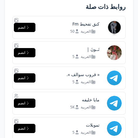
روابط ذات صلة
كنق تفحيط Fm
انضم
العربية
50
نَــونَ |
انضم
العربية
5
« قروب سوالف ».
انضم
العربية
5
مايا خليفه
انضم
العربية
5K
تمويلات
انضم
العربية
5