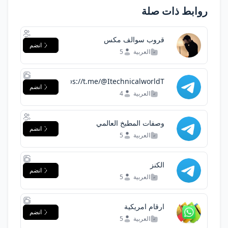
روابط ذات صلة
قروب سوالف مكس
انضم
العربية
5
https://t.me/@ItechnicalworldT
انضم
العربية
4
وصفات المطبخ العالمي
انضم
العربية
5
الكنز
انضم
العربية
5
ارقام امريكية
انضم
العربية
5