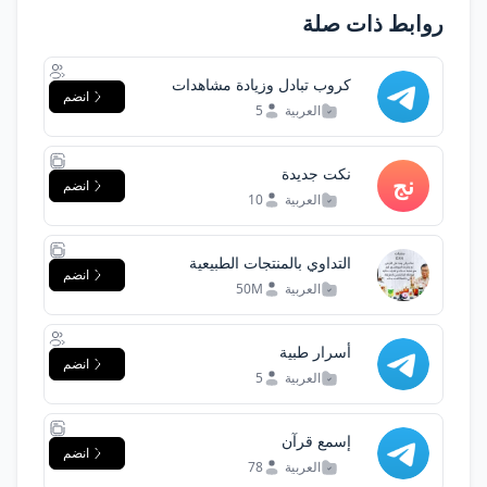
روابط ذات صلة
كروب تبادل وزيادة مشاهدات
انضم
العربية
5
نكت جديدة
انضم
العربية
10
التداوي بالمنتجات الطبيعية
انضم
العالميه
العربية
50M
أسرار طبية
انضم
العربية
5
إسمع قرآن
انضم
العربية
78