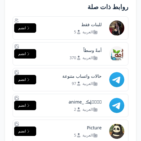
روابط ذات صلة
للبنات فقط
انضم
العربية
5
أمةً وسطاً
انضم
العربية
370
حالات واتساب متنوعة
انضم
العربية
97
ּمۘمۘڸڪہ_anime
انضم
العربية
2
Picture
انضم
العربية
5