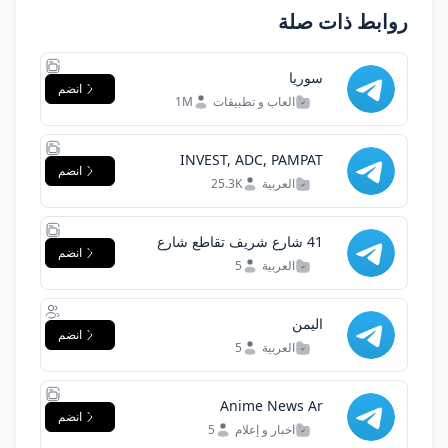
روابط ذات صلة
سوريا
انضم
العاب و تطبيقات
1M
INVEST, ADC, PAMPAT
انضم
العربية
25.3K
41 شارع شريف تقاطع شارع
انضم
راغب بحلوان
العربية
5
اليمن
انضم
العربية
5
Anime News Ar
انضم
اخبار و إعلام
5