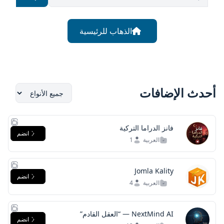
الذهاب للرئيسية
أحدث الإضافات
فانز الدراما التركية
انضم
العربية
1
Jomla Kality
انضم
العربية
4
NextMind AI — “العقل القادم”
انضم