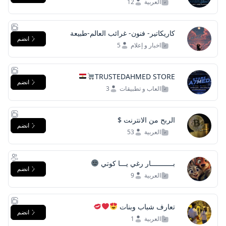
العربية
12
كاريكاتير- فنون- غرائب العالم-طبيعة
انضم
اخبار و إعلام
5
TRUSTEDAHMED STORE
انضم
العاب و تطبيقات
3
الربح من الانترنت $
انضم
العربية
53
بـــــــــــار رغي يـــا كوتي
انضم
العربية
9
تعارف شباب وبنات
انضم
العربية
1